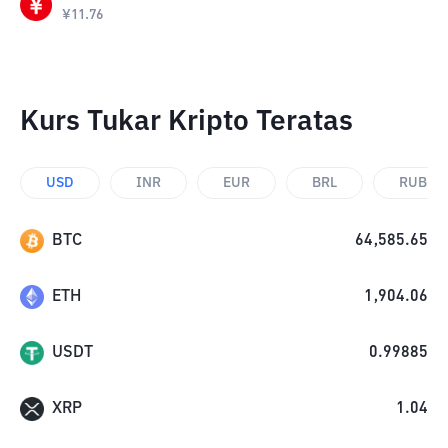
¥
11.76
Kurs Tukar Kripto Teratas
USD
INR
EUR
BRL
RUB
BTC
64,585.65
ETH
1,904.06
USDT
0.99885
XRP
1.04