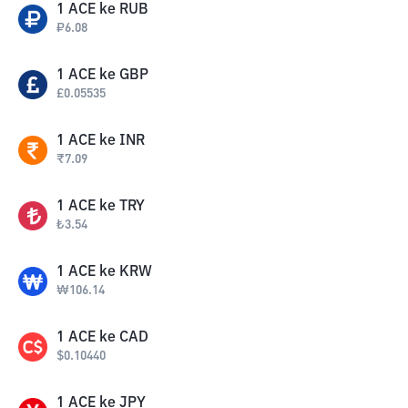
1
ACE
ke
RUB
₽
6.08
1
ACE
ke
GBP
£
0.05535
1
ACE
ke
INR
₹
7.09
1
ACE
ke
TRY
₺
3.54
1
ACE
ke
KRW
₩
106.14
1
ACE
ke
CAD
$
0.10440
1
ACE
ke
JPY