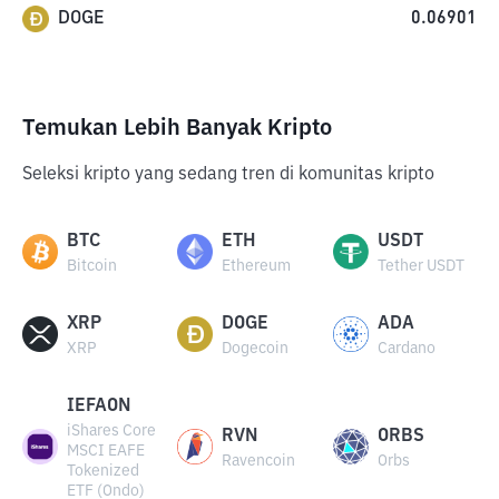
DOGE
0.06901
Temukan Lebih Banyak Kripto
Seleksi kripto yang sedang tren di komunitas kripto
BTC
ETH
USDT
Bitcoin
Ethereum
Tether USDT
XRP
DOGE
ADA
XRP
Dogecoin
Cardano
IEFAON
iShares Core
RVN
ORBS
MSCI EAFE
Ravencoin
Orbs
Tokenized
ETF (Ondo)