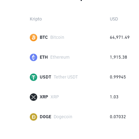
Kripto
USD
BTC
Bitcoin
64,971.49
ETH
Ethereum
1,915.38
USDT
Tether USDT
0.99945
XRP
XRP
1.03
DOGE
Dogecoin
0.07032