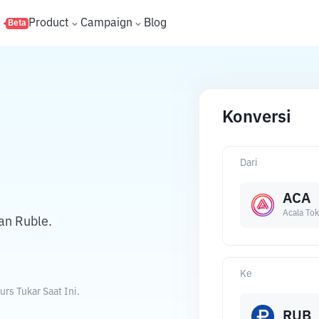
s
Product
Campaign
Blog
Beta
Konversi
Dari
ACA
Acala To
an Ruble.
Ke
rs Tukar Saat Ini.
RUB