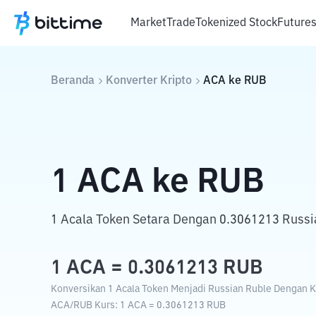
Market
Trade
Tokenized Stock
Future
Beranda
Konverter Kripto
ACA
ke
RUB
1
ACA
ke
RUB
1 Acala Token Setara Dengan 0.3061213 Russi
1
ACA
=
0.3061213
RUB
Konversikan 1 Acala Token Menjadi Russian Ruble Dengan Ku
ACA
/
RUB
Kurs
: 1
ACA
=
0.3061213
RUB