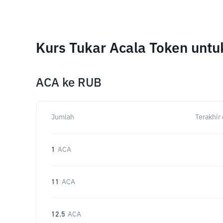
Kurs Tukar Acala Token unt
ACA
ke
RUB
Jumlah
Terakhir 
1
ACA
11
ACA
12.5
ACA