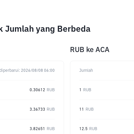
uk Jumlah yang Berbeda
RUB
ke
ACA
diperbarui:
2026/08/08 06:00
Jumlah
0.30612
RUB
1
RUB
3.36733
RUB
11
RUB
3.82651
RUB
12.5
RUB