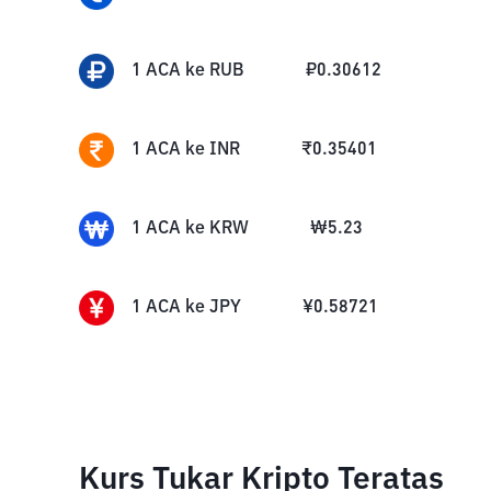
1
ACA
ke
RUB
₽
0.30612
1
ACA
ke
INR
₹
0.35401
1
ACA
ke
KRW
₩
5.23
1
ACA
ke
JPY
¥
0.58721
Kurs Tukar Kripto Teratas