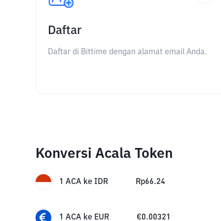
Daftar
Daftar di Bittime dengan alamat email Anda.
Konversi Acala Token
1
ACA
ke
IDR
Rp
66.24
1
ACA
ke
EUR
€
0.00321