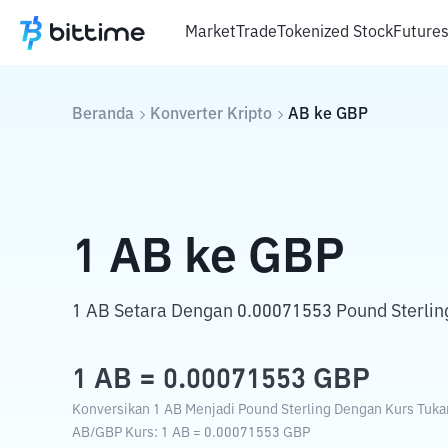
Market
Trade
Tokenized Stock
Future
Beranda
Konverter Kripto
AB
ke
GBP
1
AB
ke
GBP
1 AB Setara Dengan 0.00071553 Pound Sterlin
1
AB
=
0.00071553
GBP
Konversikan 1 AB Menjadi Pound Sterling Dengan Kurs Tukar 
AB
/
GBP
Kurs
: 1
AB
=
0.00071553
GBP