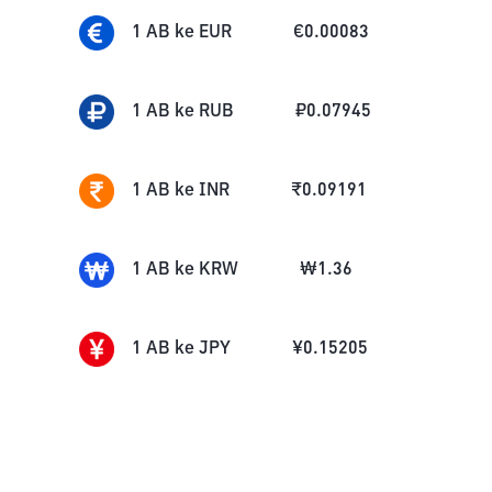
1
AB
ke
EUR
€
0.00083
1
AB
ke
RUB
₽
0.07945
1
AB
ke
INR
₹
0.09191
1
AB
ke
KRW
₩
1.36
1
AB
ke
JPY
¥
0.15205