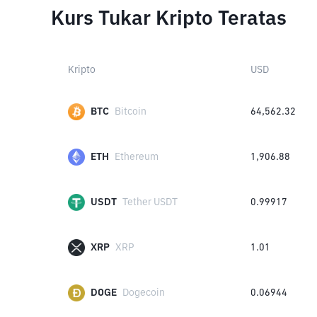
Kurs Tukar Kripto Teratas
Kripto
USD
BTC
Bitcoin
64,562.32
ETH
Ethereum
1,906.88
USDT
Tether USDT
0.99917
XRP
XRP
1.01
DOGE
Dogecoin
0.06944