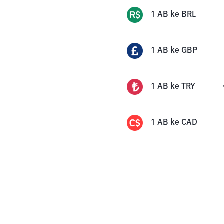
1
AB
ke
BRL
1
AB
ke
GBP
1
AB
ke
TRY
1
AB
ke
CAD