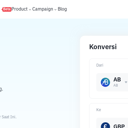
s
Product
Campaign
Blog
Beta
Konversi
Dari
AB
AB
g.
Ke
Saat Ini.
GBP