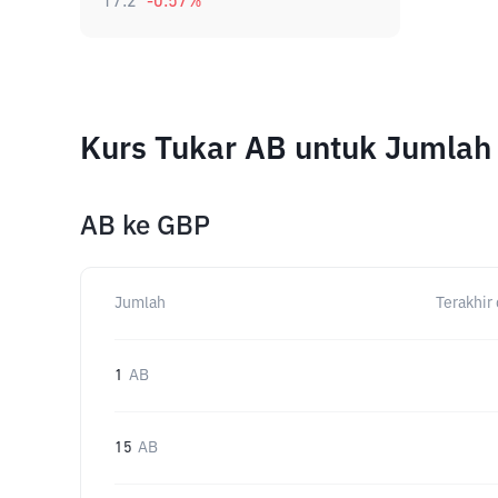
17.2
-0.57
%
Kurs Tukar AB untuk Jumlah
AB
ke
GBP
Jumlah
Terakhir 
1
AB
15
AB