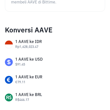
membeli AAVE di Bittime.
Konversi AAVE
1
AAVE
ke
IDR
Rp
1,628,023.47
1
AAVE
ke
USD
$
91.45
1
AAVE
ke
EUR
€
79.11
1
AAVE
ke
BRL
R$
466.17