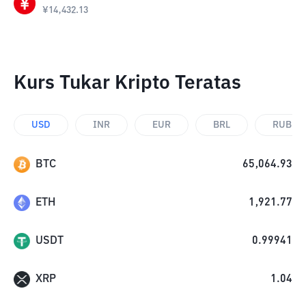
¥
14,432.13
Kurs Tukar Kripto Teratas
USD
INR
EUR
BRL
RUB
BTC
65,064.93
ETH
1,921.77
USDT
0.99941
XRP
1.04