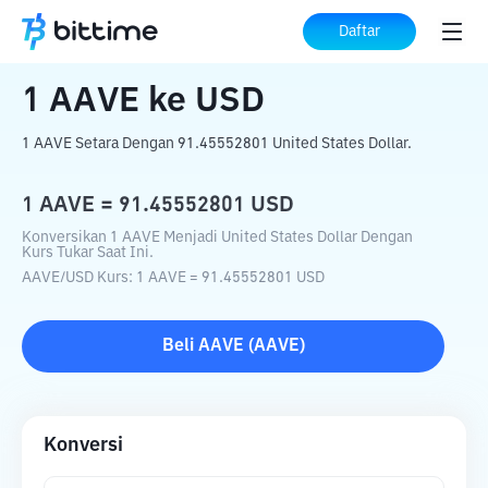
Beranda
Konverter Kripto
AAVE
ke
USD
Daftar
1
AAVE
ke
USD
1 AAVE Setara Dengan 91.45552801 United States Dollar.
1
AAVE
=
91.45552801
USD
Konversikan 1 AAVE Menjadi United States Dollar Dengan
Kurs Tukar Saat Ini.
AAVE
/
USD
Kurs
: 1
AAVE
=
91.45552801
USD
Beli
AAVE
(
AAVE
)
Konversi