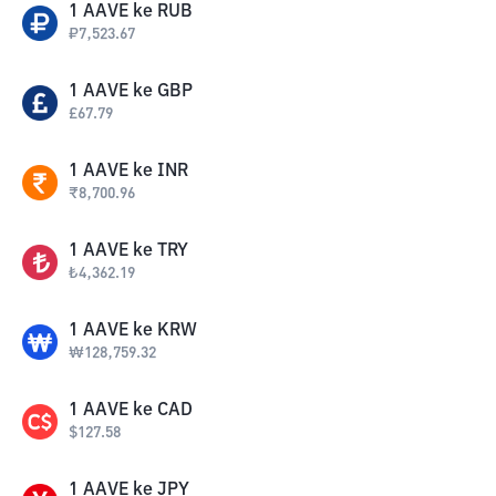
1
AAVE
ke
RUB
₽
7,523.67
1
AAVE
ke
GBP
£
67.79
1
AAVE
ke
INR
₹
8,700.96
1
AAVE
ke
TRY
₺
4,362.19
1
AAVE
ke
KRW
₩
128,759.32
1
AAVE
ke
CAD
$
127.58
1
AAVE
ke
JPY