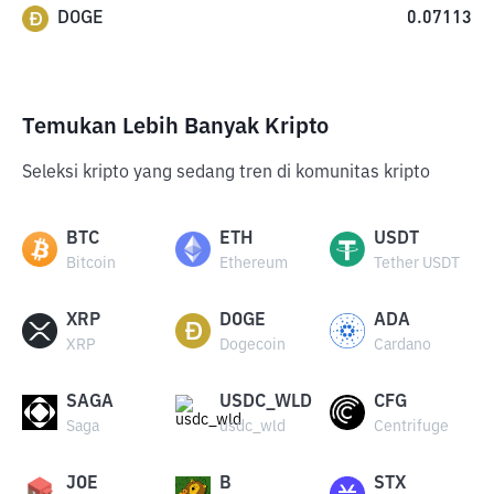
DOGE
0.07113
Temukan Lebih Banyak Kripto
Seleksi kripto yang sedang tren di komunitas kripto
BTC
ETH
USDT
Bitcoin
Ethereum
Tether USDT
XRP
DOGE
ADA
XRP
Dogecoin
Cardano
SAGA
USDC_WLD
CFG
Saga
usdc_wld
Centrifuge
JOE
B
STX