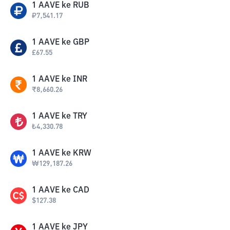
1
AAVE
ke
RUB
₽
7,541.17
1
AAVE
ke
GBP
£
67.55
1
AAVE
ke
INR
₹
8,660.26
1
AAVE
ke
TRY
₺
4,330.78
1
AAVE
ke
KRW
₩
129,187.26
1
AAVE
ke
CAD
$
127.38
1
AAVE
ke
JPY