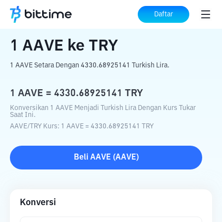
Beranda
Konverter Kripto
AAVE
ke
TRY
Daftar
1
AAVE
ke
TRY
1 AAVE Setara Dengan 4330.68925141 Turkish Lira.
1
AAVE
=
4330.68925141
TRY
Konversikan 1 AAVE Menjadi Turkish Lira Dengan Kurs Tukar
Saat Ini.
AAVE
/
TRY
Kurs
: 1
AAVE
=
4330.68925141
TRY
Beli
AAVE
(
AAVE
)
Konversi