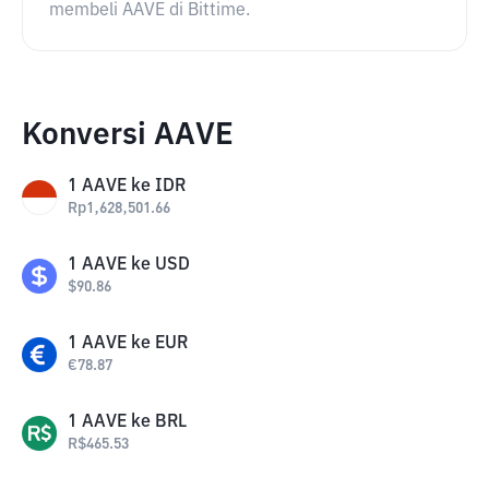
membeli AAVE di Bittime.
Konversi AAVE
1
AAVE
ke
IDR
Rp
1,628,501.66
1
AAVE
ke
USD
$
90.86
1
AAVE
ke
EUR
€
78.87
1
AAVE
ke
BRL
R$
465.53