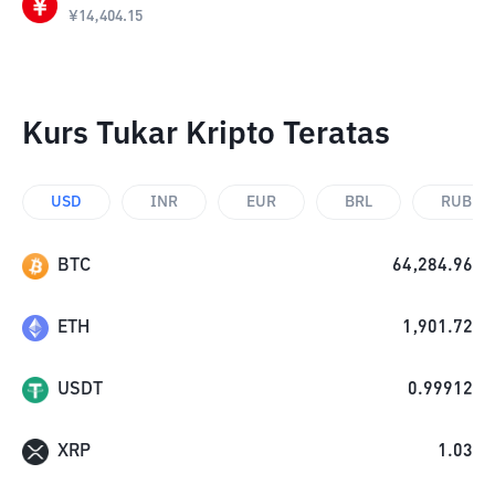
¥
14,404.15
Kurs Tukar Kripto Teratas
USD
INR
EUR
BRL
RUB
BTC
64,284.96
ETH
1,901.72
USDT
0.99912
XRP
1.03