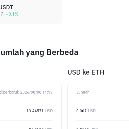
USDT
47
+
0.1
%
Jumlah yang Berbeda
USD
ke
ETH
diperbarui:
2026/08/08 14:59
Jumlah
13.44571
USD
0.007
USD