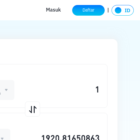
Masuk
Daftar
m