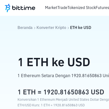
Market
Trade
Tokenized Stock
Future
Beranda
Konverter Kripto
ETH
ke
USD
1
ETH
ke
USD
1 Ethereum Setara Dengan 1920.81650863 Unit
1
ETH
=
1920.81650863
USD
Konversikan 1 Ethereum Menjadi United States Dollar Dengan
ETH
/
USD
Kurs
: 1
ETH
=
1920.81650863
USD