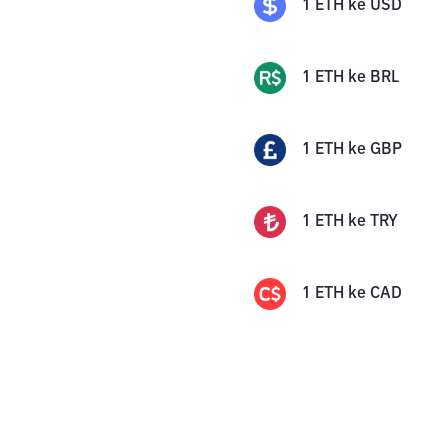
1
ETH
ke
USD
1
ETH
ke
BRL
1
ETH
ke
GBP
1
ETH
ke
TRY
1
ETH
ke
CAD