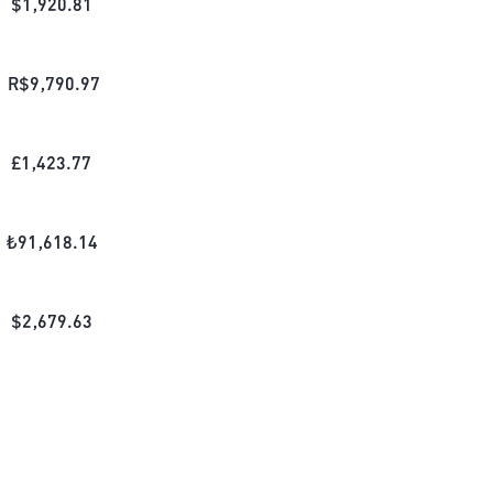
$
1,920.81
R$
9,790.97
£
1,423.77
₺
91,618.14
$
2,679.63