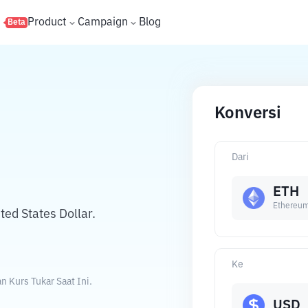
s
Product
Campaign
Blog
Beta
Konversi
Dari
ETH
Ethereu
ed States Dollar.
Ke
 Kurs Tukar Saat Ini.
USD