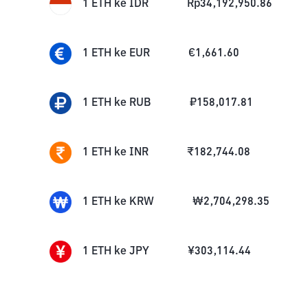
1
ETH
ke
IDR
Rp
34,192,950.86
1
ETH
ke
EUR
€
1,661.60
1
ETH
ke
RUB
₽
158,017.81
1
ETH
ke
INR
₹
182,744.08
1
ETH
ke
KRW
₩
2,704,298.35
1
ETH
ke
JPY
¥
303,114.44