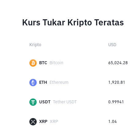
Kurs Tukar Kripto Teratas
Kripto
USD
BTC
Bitcoin
65,024.28
ETH
Ethereum
1,920.81
USDT
Tether USDT
0.99941
XRP
XRP
1.04