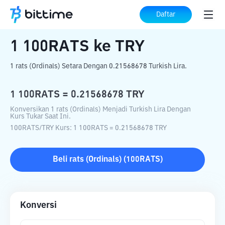
Beranda
Konverter Kripto
100RATS
ke
Daftar
TRY
1
100RATS
ke
TRY
1 rats (Ordinals) Setara Dengan 0.21568678 Turkish Lira.
1
100RATS
=
0.21568678
TRY
Konversikan 1 rats (Ordinals) Menjadi Turkish Lira Dengan
Kurs Tukar Saat Ini.
100RATS
/
TRY
Kurs
: 1
100RATS
=
0.21568678
TRY
Beli
rats (Ordinals)
(
100RATS
)
Konversi