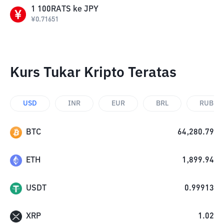
1
100RATS
ke
JPY
¥
0.71651
Kurs Tukar Kripto Teratas
USD
INR
EUR
BRL
RUB
BTC
64,280.79
ETH
1,899.94
USDT
0.99913
XRP
1.02