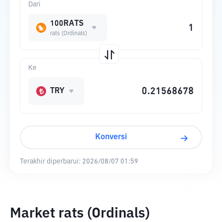
Dari
100RATS
rats (Ordinals)
Ke
TRY
Konversi
Terakhir diperbarui:
2026/08/07 01:59
Market rats (Ordinals)