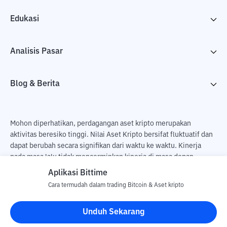
Edukasi
Analisis Pasar
Blog & Berita
Mohon diperhatikan, perdagangan aset kripto merupakan
aktivitas beresiko tinggi. Nilai Aset Kripto bersifat fluktuatif dan
dapat berubah secara signifikan dari waktu ke waktu. Kinerja
pada masa lalu tidak mencerminkan kinerja di masa depan.
Terdapat risiko kehilangan sebagai dampak dari membeli dan
Aplikasi Bittime
menjual aset kripto dan sepenuhnya keputusan independen dari
Cara termudah dalam trading Bitcoin & Aset kripto
pengguna. PT Utama Aset Digital Indonesia (Bittime) tidak
bertanggung jawab atas perubahan fluktuasi dari nilai tukar Aset
Unduh Sekarang
Kripto.