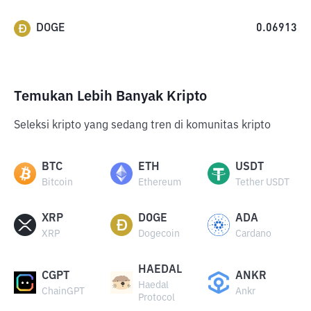
DOGE
0.06913
Temukan Lebih Banyak Kripto
Seleksi kripto yang sedang tren di komunitas kripto
BTC
ETH
USDT
Bitcoin
Ethereum
Tether USDT
XRP
DOGE
ADA
XRP
Dogecoin
Cardano
HAEDAL
CGPT
ANKR
Haedal
ChainGPT
Ankr
Protocol