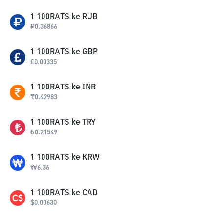
1
100RATS
ke
RUB
₽
0.36866
1
100RATS
ke
GBP
£
0.00335
1
100RATS
ke
INR
₹
0.42983
1
100RATS
ke
TRY
₺
0.21549
1
100RATS
ke
KRW
₩
6.36
1
100RATS
ke
CAD
$
0.00630