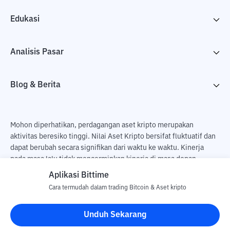
Edukasi
Analisis Pasar
Blog & Berita
Mohon diperhatikan, perdagangan aset kripto merupakan
aktivitas beresiko tinggi. Nilai Aset Kripto bersifat fluktuatif dan
dapat berubah secara signifikan dari waktu ke waktu. Kinerja
pada masa lalu tidak mencerminkan kinerja di masa depan.
Terdapat risiko kehilangan sebagai dampak dari membeli dan
Aplikasi Bittime
menjual aset kripto dan sepenuhnya keputusan independen dari
Cara termudah dalam trading Bitcoin & Aset kripto
pengguna. PT Utama Aset Digital Indonesia (Bittime) tidak
bertanggung jawab atas perubahan fluktuasi dari nilai tukar Aset
Unduh Sekarang
Kripto.