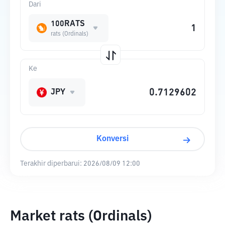
Dari
100RATS
rats (Ordinals)
Ke
JPY
Konversi
Terakhir diperbarui:
2026/08/09 12:00
Market rats (Ordinals)