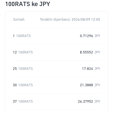
100RATS
ke
JPY
Jumlah
Terakhir diperbarui:
2026/08/09 12:00
1
100RATS
0.71296
JPY
12
100RATS
8.55552
JPY
25
100RATS
17.824
JPY
30
100RATS
21.3888
JPY
37
100RATS
26.37952
JPY