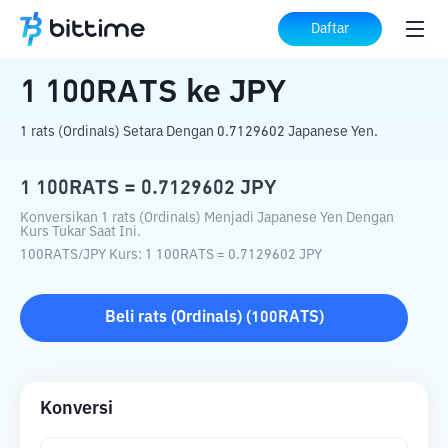
Beranda
Konverter Kripto
100RATS
ke
Daftar
JPY
1
100RATS
ke
JPY
1 rats (Ordinals) Setara Dengan 0.7129602 Japanese Yen.
1
100RATS
=
0.7129602
JPY
Konversikan 1 rats (Ordinals) Menjadi Japanese Yen Dengan
Kurs Tukar Saat Ini.
100RATS
/
JPY
Kurs
: 1
100RATS
=
0.7129602
JPY
Beli
rats (Ordinals)
(
100RATS
)
Konversi