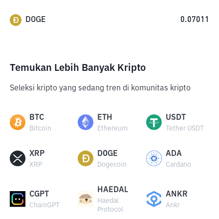
DOGE
0.07011
Temukan Lebih Banyak Kripto
Seleksi kripto yang sedang tren di komunitas kripto
BTC
ETH
USDT
Bitcoin
Ethereum
Tether USDT
XRP
DOGE
ADA
XRP
Dogecoin
Cardano
HAEDAL
CGPT
ANKR
Haedal
ChainGPT
Ankr
Protocol