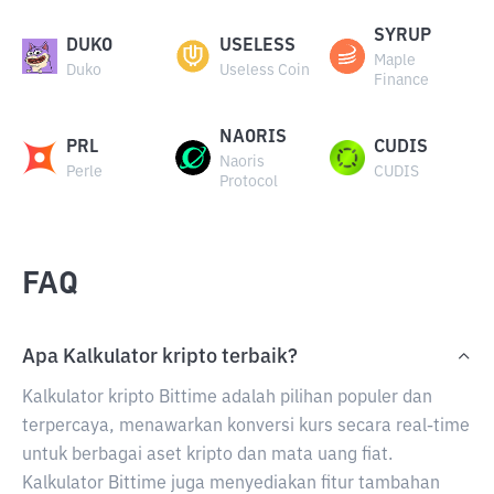
SYRUP
DUKO
USELESS
Maple
Duko
Useless Coin
Finance
NAORIS
PRL
CUDIS
Naoris
Perle
CUDIS
Protocol
FAQ
Apa Kalkulator kripto terbaik?
Kalkulator kripto Bittime adalah pilihan populer dan
terpercaya, menawarkan konversi kurs secara real-time
untuk berbagai aset kripto dan mata uang fiat.
Kalkulator Bittime juga menyediakan fitur tambahan