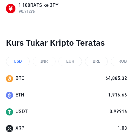
1
100RATS
ke
JPY
¥
0.71296
Kurs Tukar Kripto Teratas
USD
INR
EUR
BRL
RUB
BTC
64,885.32
ETH
1,916.66
USDT
0.99916
XRP
1.03