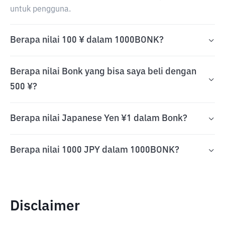
untuk pengguna.
Berapa nilai 100 ¥ dalam 1000BONK?
Berapa nilai Bonk yang bisa saya beli dengan
500 ¥?
Berapa nilai Japanese Yen ¥1 dalam Bonk?
Berapa nilai 1000 JPY dalam 1000BONK?
Disclaimer