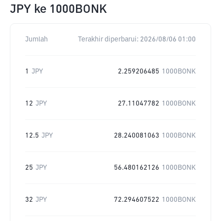
JPY
ke
1000BONK
Jumlah
Terakhir diperbarui:
2026/08/06 01:00
1
JPY
2.259206485
1000BONK
12
JPY
27.11047782
1000BONK
12.5
JPY
28.240081063
1000BONK
25
JPY
56.480162126
1000BONK
32
JPY
72.294607522
1000BONK