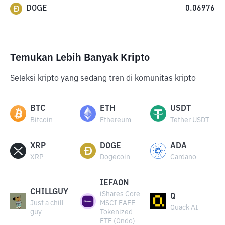
DOGE
0.06976
Temukan Lebih Banyak Kripto
Seleksi kripto yang sedang tren di komunitas kripto
BTC
ETH
USDT
Bitcoin
Ethereum
Tether USDT
XRP
DOGE
ADA
XRP
Dogecoin
Cardano
IEFAON
CHILLGUY
iShares Core
Q
Just a chill
MSCI EAFE
Quack AI
guy
Tokenized
ETF (Ondo)