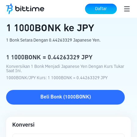
Beranda
Konverter Kripto
1000BONK
Daftar
ke
JPY
1
1000BONK
ke
JPY
1 Bonk Setara Dengan 0.44263329 Japanese Yen.
1
1000BONK
=
0.44263329
JPY
Konversikan 1 Bonk Menjadi Japanese Yen Dengan Kurs Tukar
Saat Ini.
1000BONK
/
JPY
Kurs
: 1
1000BONK
=
0.44263329
JPY
Beli
Bonk
(
1000BONK
)
Konversi