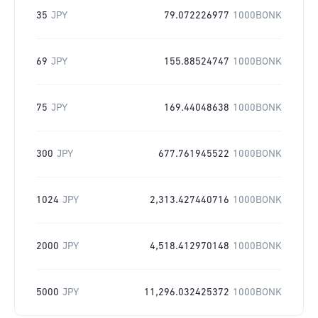
35
JPY
79.072226977
1000BONK
69
JPY
155.88524747
1000BONK
75
JPY
169.44048638
1000BONK
300
JPY
677.761945522
1000BONK
1024
JPY
2,313.427440716
1000BONK
2000
JPY
4,518.412970148
1000BONK
5000
JPY
11,296.032425372
1000BONK