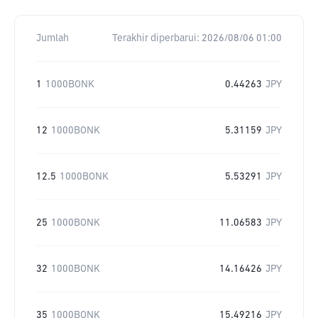
Jumlah
Terakhir diperbarui:
2026/08/06 01:00
1
1000BONK
0.44263
JPY
12
1000BONK
5.31159
JPY
12.5
1000BONK
5.53291
JPY
25
1000BONK
11.06583
JPY
32
1000BONK
14.16426
JPY
35
1000BONK
15.49216
JPY