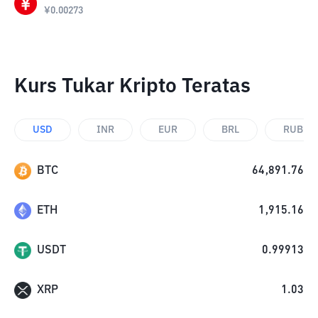
¥
0.00273
Kurs Tukar Kripto Teratas
USD
INR
EUR
BRL
RUB
BTC
64,891.76
ETH
1,915.16
USDT
0.99913
XRP
1.03