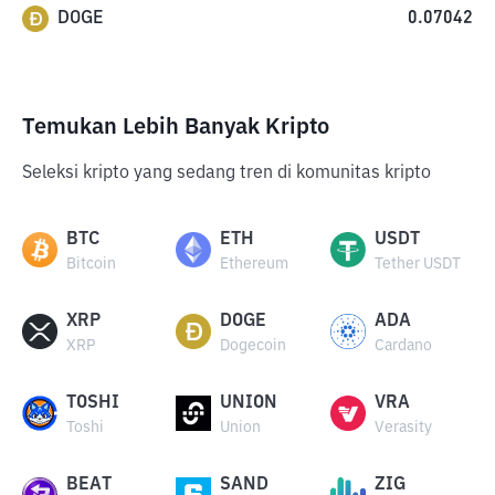
DOGE
0.07042
Temukan Lebih Banyak Kripto
Seleksi kripto yang sedang tren di komunitas kripto
BTC
ETH
USDT
Bitcoin
Ethereum
Tether USDT
XRP
DOGE
ADA
XRP
Dogecoin
Cardano
TOSHI
UNION
VRA
Toshi
Union
Verasity
BEAT
SAND
ZIG