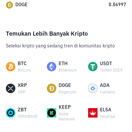
DOGE
0.06997
Temukan Lebih Banyak Kripto
Seleksi kripto yang sedang tren di komunitas kripto
BTC
ETH
USDT
Bitcoin
Ethereum
Tether USDT
XRP
DOGE
ADA
XRP
Dogecoin
Cardano
KEEP
ZBT
ELSA
Keep
ZEROBASE
HeyElsa
Network