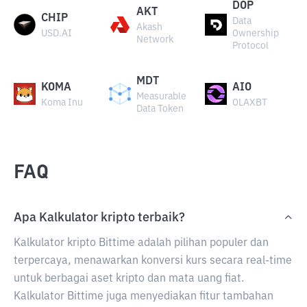
DOP
AKT
CHIP
Data
Akash
USD.AI
Ownership
Network
Protocol
MDT
KOMA
AIO
Measurable
Koma Inu
OLAXBT
Data Token
FAQ
Apa Kalkulator kripto terbaik?
Kalkulator kripto Bittime adalah pilihan populer dan
terpercaya, menawarkan konversi kurs secara real-time
untuk berbagai aset kripto dan mata uang fiat.
Kalkulator Bittime juga menyediakan fitur tambahan