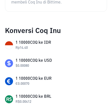
membeli Coq Inu di Bittime.
Konversi Coq Inu
1
10000COQ
ke
IDR
Rp
14.40
1
10000COQ
ke
USD
$
0.00080
1
10000COQ
ke
EUR
€
0.00070
1
10000COQ
ke
BRL
R$
0.00412