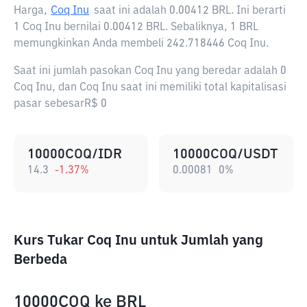
Harga,
Coq Inu
saat ini adalah
0.00412 BRL
. Ini berarti
1 Coq Inu bernilai 0.00412 BRL. Sebaliknya, 1 BRL
memungkinkan Anda membeli 242.718446 Coq Inu.
Saat ini jumlah pasokan Coq Inu yang beredar adalah 0
Coq Inu, dan Coq Inu saat ini memiliki total kapitalisasi
pasar sebesarR$ 0
10000COQ/IDR
10000COQ/USDT
14.3
-1.37
%
0.00081
0
%
Kurs Tukar Coq Inu untuk Jumlah yang
Berbeda
10000COQ
ke
BRL