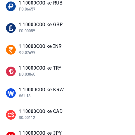
1
10000COQ
ke
RUB
₽
0.06657
1
10000COQ
ke
GBP
£
0.00059
1
10000COQ
ke
INR
₹
0.07699
1
10000COQ
ke
TRY
₺
0.03860
1
10000COQ
ke
KRW
₩
1.13
1
10000COQ
ke
CAD
$
0.00112
1
10000COQ
ke
JPY