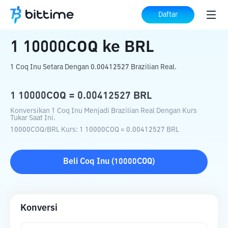
Beranda
Konverter Kripto
10000COQ
Daftar
ke
BRL
1
10000COQ
ke
BRL
1 Coq Inu Setara Dengan 0.00412527 Brazilian Real.
1
10000COQ
=
0.00412527
BRL
Konversikan 1 Coq Inu Menjadi Brazilian Real Dengan Kurs
Tukar Saat Ini.
10000COQ
/
BRL
Kurs
: 1
10000COQ
=
0.00412527
BRL
Beli
Coq Inu
(
10000COQ
)
Konversi