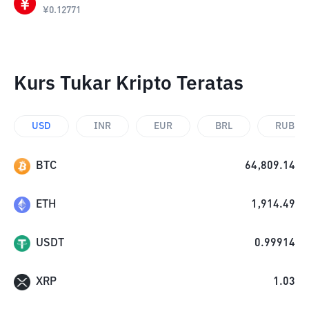
¥
0.12771
Kurs Tukar Kripto Teratas
USD
INR
EUR
BRL
RUB
BTC
64,809.14
ETH
1,914.49
USDT
0.99914
XRP
1.03