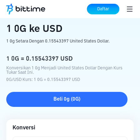
Beranda
Konverter Kripto
0G
ke
USD
Daftar
1
0G
ke
USD
1 0g Setara Dengan 0.15543397 United States Dollar.
1
0G
=
0.15543397
USD
Konversikan 1 0g Menjadi United States Dollar Dengan Kurs
Tukar Saat Ini.
0G
/
USD
Kurs
: 1
0G
=
0.15543397
USD
Beli
0g
(
0G
)
Konversi