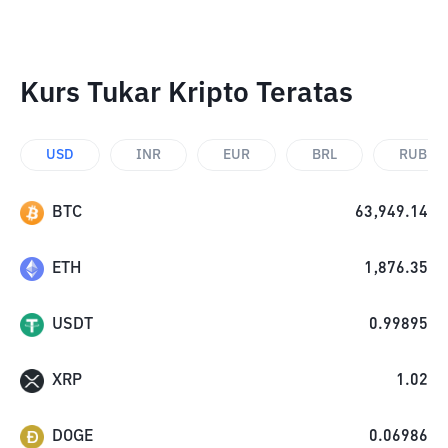
Kurs Tukar Kripto Teratas
USD
INR
EUR
BRL
RUB
BTC
63,949.14
ETH
1,876.35
USDT
0.99895
XRP
1.02
DOGE
0.06986