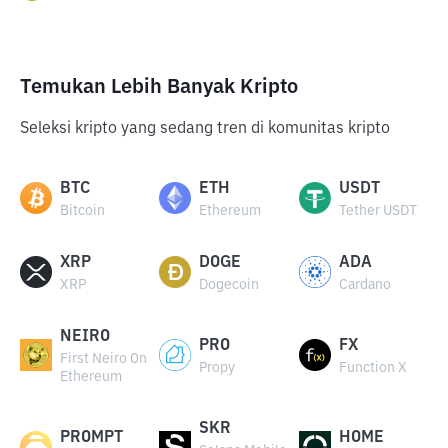
Temukan Lebih Banyak Kripto
Seleksi kripto yang sedang tren di komunitas kripto
BTC
ETH
USDT
Bitcoin
Ethereum
Tether USDT
XRP
DOGE
ADA
XRP
Dogecoin
Cardano
NEIRO
PRO
FX
First Neiro On
Propy
Function X
Ethereum
SKR
PROMPT
HOME