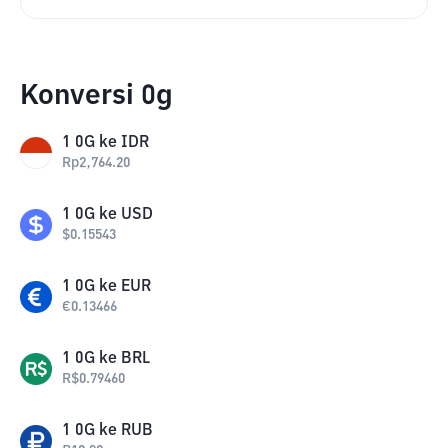
Konversi 0g
1
0G
ke
IDR
Rp
2,764.20
1
0G
ke
USD
$
0.15543
1
0G
ke
EUR
€
0.13466
1
0G
ke
BRL
R$
0.79460
1
0G
ke
RUB