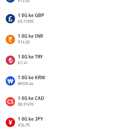
₽
12.82
1
0G
ke
GBP
£
0.11505
1
0G
ke
INR
₹
14.82
1
0G
ke
TRY
₺
7.41
1
0G
ke
KRW
₩
220.44
1
0G
ke
CAD
$
0.21670
1
0G
ke
JPY
¥
24.75