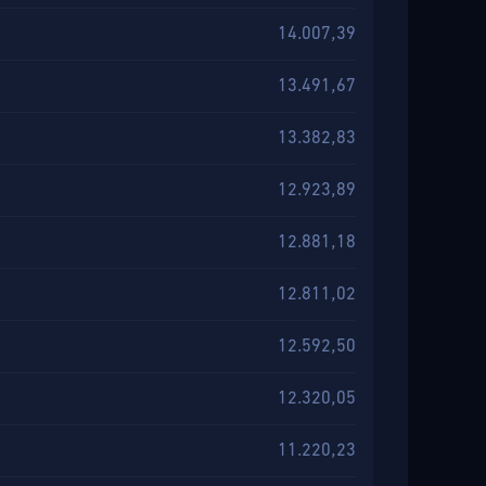
14.007,39
13.491,67
13.382,83
12.923,89
12.881,18
12.811,02
12.592,50
12.320,05
11.220,23