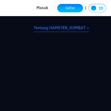
Masuk
Daftar
Tentang HAMSTER_KOMBAT >