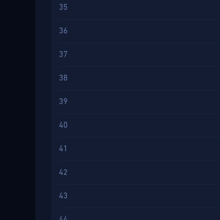
35
36
37
38
39
40
41
42
43
44