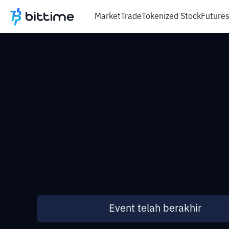
Market
Trade
Tokenized Stock
Future
Event telah berakhir