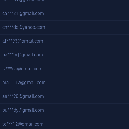
ca***21@gmail.com
ch***do@yahoo.com
af***93@gmail.com
pa***ni@gmail.com
iv***da@gmail.com
ma***12@gmail.com
as***90@gmail.com
pu***dy@gmail.com
to***12@gmail.com