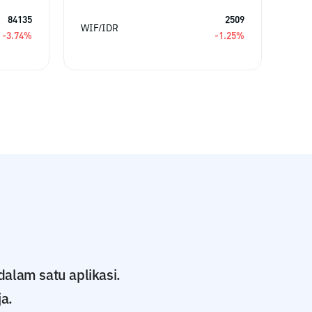
84135
2509
WIF/IDR
MAN
-3.74
%
-1.25
%
dalam satu aplikasi.
a.