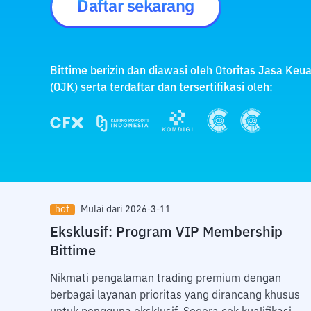
Daftar sekarang
Bittime berizin dan diawasi oleh Otoritas Jasa Keu
(OJK) serta terdaftar dan tersertifikasi oleh:
hot
Mulai dari 2026-3-11
!
Eksklusif: Program VIP Membership
Bittime
S
 7%
Nikmati pengalaman trading premium dengan
berbagai layanan prioritas yang dirancang khusus