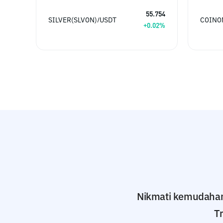
55.754
SILVER(SLVON)/USDT
COINO
+
0.02
%
Nikmati kemudahan j
T