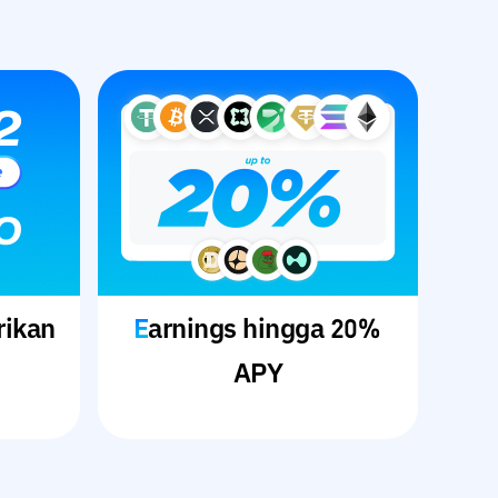
rikan
Earnings hingga 20%
APY