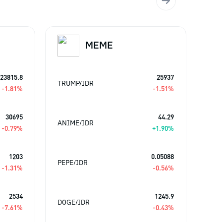
MEME
23815.8
25937
TRUMP/IDR
RVN
-1.81
%
-1.51
%
30695
44.29
ANIME/IDR
HYP
-0.79
%
+
1.90
%
1203
0.05088
PEPE/IDR
ETH
-1.31
%
-0.56
%
2534
1245.9
DOGE/IDR
SOL
-7.61
%
-0.43
%