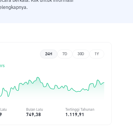
ecara berkala. Klik untuk informasi
elengkapnya.
24H
7D
30D
1Y
hrs
Lalu
Bulan Lalu
Tertinggi Tahunan
9
749,38
1.119,91