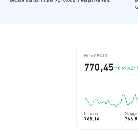
secara instan mulai Rp10.000. Pelajari di sini.
s
s
Nilai CFX10
770,45
0,69
% 24 
Kemarin
Minggu 
765,16
766,8