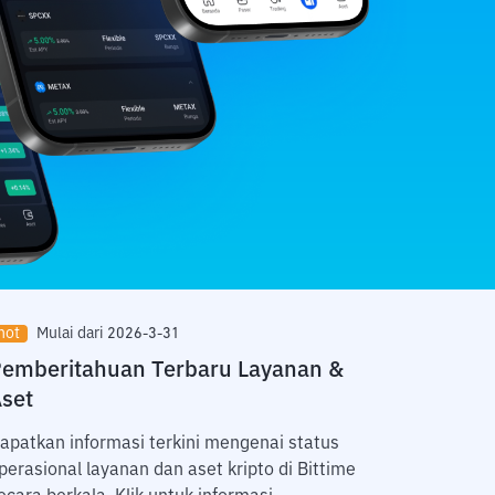
hot
Mulai dari 2026-3-31
hot
M
emberitahuan Terbaru Layanan &
Payda
set
Selangk
Bittime
apatkan informasi terkini mengenai status
bonus 
perasional layanan dan aset kripto di Bittime