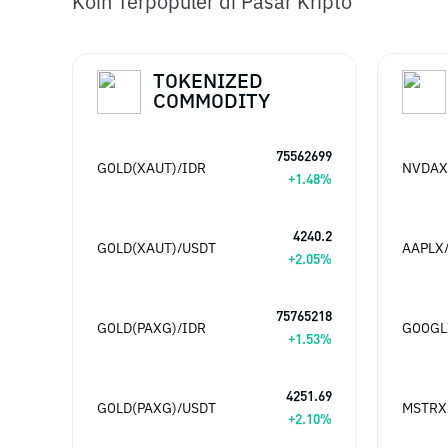
Koin Terpopuler di Pasar Kripto
TOKENIZED
COMMODITY
75562699
GOLD(XAUT)/IDR
NVDAX
+
1.48
%
4240.2
GOLD(XAUT)/USDT
AAPLX
+
2.05
%
75765218
GOLD(PAXG)/IDR
GOOGL
+
1.53
%
4251.69
GOLD(PAXG)/USDT
MSTRX
+
2.10
%