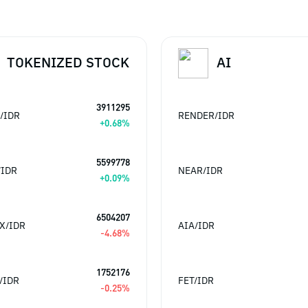
TOKENIZED STOCK
AI
3911295
/IDR
RENDER/IDR
+
0.68
%
5599778
/IDR
NEAR/IDR
+
0.09
%
6504207
X/IDR
AIA/IDR
-4.68
%
1752176
/IDR
FET/IDR
-0.25
%