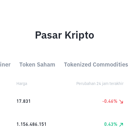
Pasar Kripto
iner
Token Saham
Tokenized Commodities
Harga
Perubahan 24 jam terakhir
17.831
-0.46
%
1.156.486.151
0.43
%