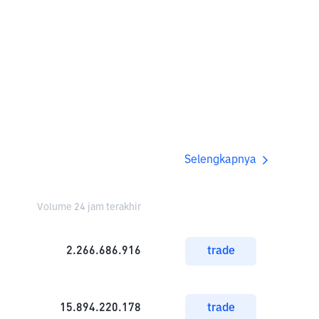
Selengkapnya
Volume 24 jam terakhir
2.266.686.916
trade
15.894.220.178
trade